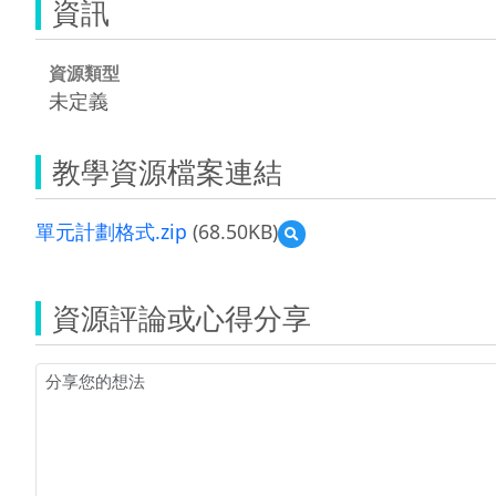
資訊
資源類型
未定義
教學資源檔案連結
單元計劃格式.zip
(68.50KB)
預
覽
單
元
資源評論或心得分享
計
劃
格
式.zip