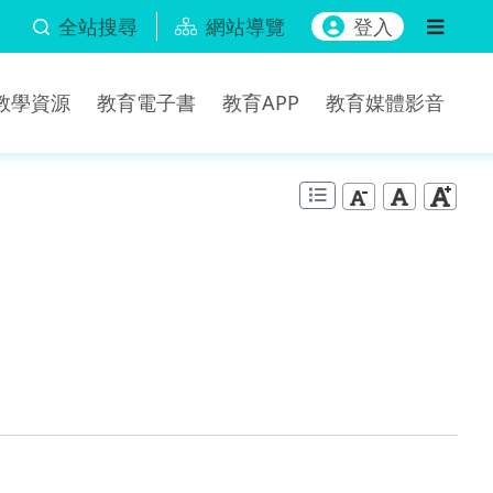
全站搜尋
網站導覽
登入
b教學資源
教育電子書
教育APP
教育媒體影音