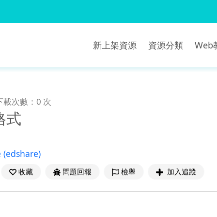
新上架資源
資源分類
We
下載次數：0 次
格式
e
(edshare)
收藏
問題回報
檢舉
加入追蹤