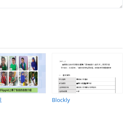
親
Blockly