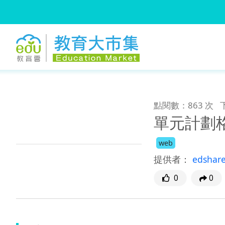
:::
跳到主要內容
:::
點閱數：863 次
單元計劃
web
提供者：
edshar
0
0