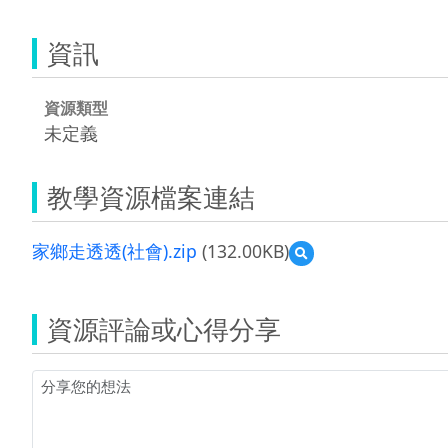
資訊
資源類型
未定義
教學資源檔案連結
家鄉走透透(社會).zip
(132.00KB)
預
覽
家
鄉
資源評論或心得分享
走
透
透
(社
會).zip