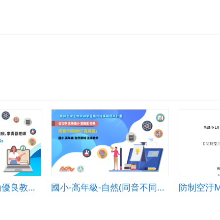
111年數位學習推動優良教案-PBL組(國小)-特優-桃園市仁和國小-林裕峯、林徹輝、陳瑋欣、李青蓉老師
國小-高年級-自然(同音不同調的「露與霜」)-B-混成教學-台北市金華國小-曾振富校長