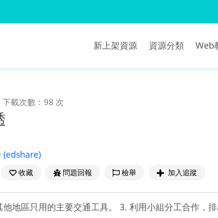
新上架資源
資源分類
We
下載次數：98 次
透
e
(edshare)
收藏
問題回報
檢舉
加入追蹤
解其他地區只用的主要交通工具。 3. 利用小組分工合作，排