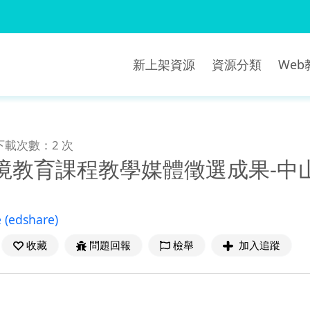
新上架資源
資源分類
We
下載次數：2 次
環境教育課程教學媒體徵選成果-中
e
(edshare)
收藏
問題回報
檢舉
加入追蹤