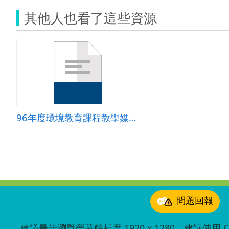
其他人也看了這些資源
96年度環境教育課程教學媒體徵選成果-中興國小
:::
問題回報
建議最佳瀏覽螢幕解析度 1920 x 1280，建議使用 Chr