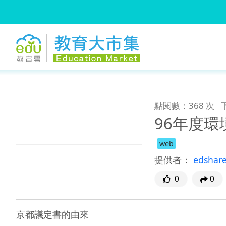
:::
跳到主要內容
:::
點閱數：368 次
96年度
web
提供者：
edshar
0
0
京都議定書的由來