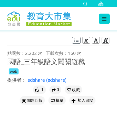
:::
跳到主要內容
:::
點閱數：2,202 次
下載次數：160 次
國語_三年級語文闖關遊戲
web
提供者：
edshare
(edshare)
1
0
收藏
問題回報
檢舉
加入追蹤