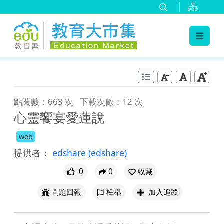
:::
跳到主要內容
:::
點閱數：663 次
下載次數：12 次
心靈饗宴愛蓮說
web
提供者：
edshare
(edshare)
0
0
收藏
問題回報
檢舉
加入追蹤