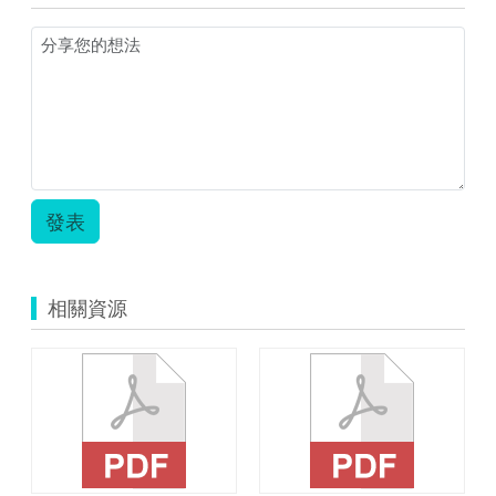
市
場
學
習
單.zip
發表
相關資源
學