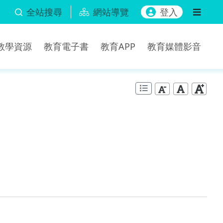
全站搜尋
網站導覽
登入
b教學資源
教育電子書
教育APP
教育媒體影音