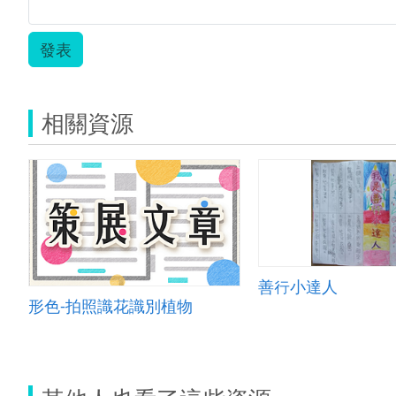
_
維
管
發表
束.
相關資源
善行小達人
形色-拍照識花識別植物