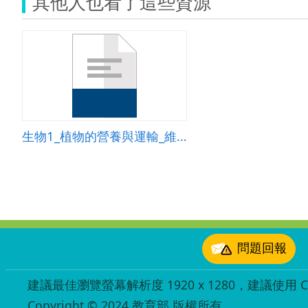
其他人也看了這些資源
生物1_植物的營養與運輸_維管束
:::
問題回報
建議最佳瀏覽螢幕解析度 1920 x 1280，建議使用 Chr
Copyright © 2024 教育部 版權所有
ED27030007