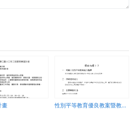
計畫
性別平等教育優良教案暨教學經驗敘說入選作品輯-禮俗有禮