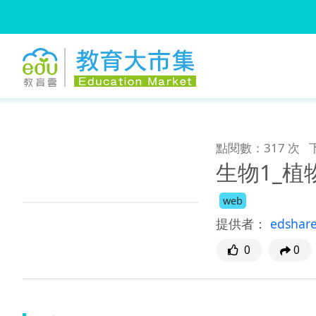
:::
跳到主要內容
:::
點閱數：317 次
生物1_植
web
提供者：
edshar
0
0