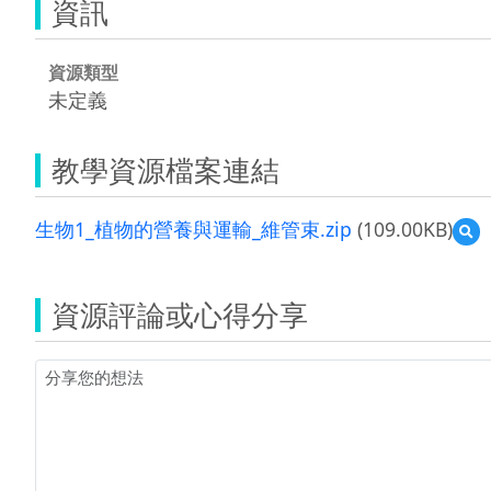
資訊
資源類型
未定義
教學資源檔案連結
生物1_植物的營養與運輸_維管束.zip
(109.00KB)
預
覽
生
物
資源評論或心得分享
1_
植
物
的
營
養
與
運
輸