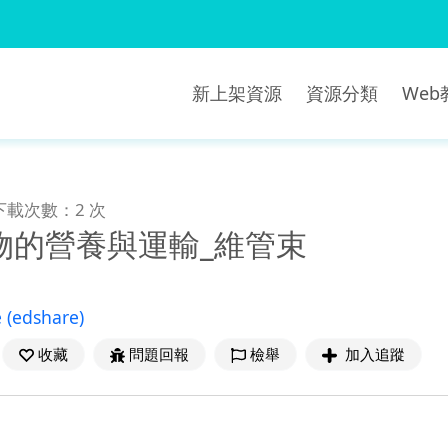
新上架資源
資源分類
We
下載次數：2 次
物的營養與運輸_維管束
e
(edshare)
收藏
問題回報
檢舉
加入追蹤