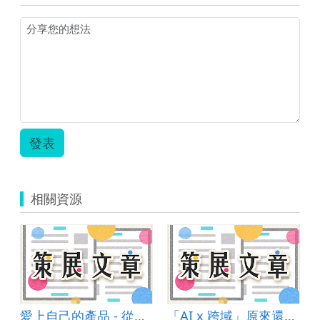
生
物
科
技
_
製
酒
的
歷
史.zip
發表
相關資源
愛上⾃⼰的產品 - 從設計思考到製作產出
「AI x 跨域」原來還能這樣玩！