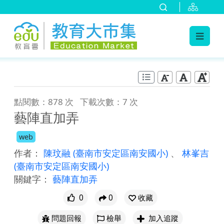
:::
跳到主要內容
:::
點閱數：878 次
下載次數：7 次
藝陣直加弄
web
作者：
陳玟融
(臺南市安定區南安國小)
、
林峯吉
(臺南市安定區南安國小)
關鍵字：
藝陣直加弄
0
0
收藏
問題回報
檢舉
加入追蹤