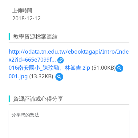
上傳時間
2018-12-12
教學資源檔案連結
http://odata.tn.edu.tw/ebooktagapi/Intro/Inde
x2?id=665e7099f...
016南安國小_陳玟融、林峯吉.zip
(51.00KB)
預
覽
001.jpg
(13.32KB)
預
016
覽
南
001.jpg
安
國
資源評論或心得分享
小
_
陳
玟
融、
林
峯