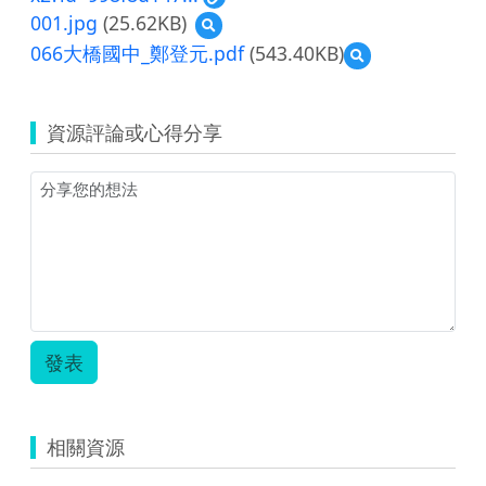
001.jpg
(25.62KB)
預
覽
066大橋國中_鄭登元.pdf
(543.40KB)
預
001.jpg
覽
066
大
資源評論或心得分享
橋
國
中
_
鄭
登
元.pdf
發表
相關資源