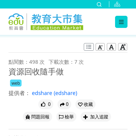
:::
跳到主要內容
:::
點閱數：498 次
下載次數：7 次
資源回收隨手做
web
提供者：
edshare
(edshare)
0
0
收藏
問題回報
檢舉
加入追蹤