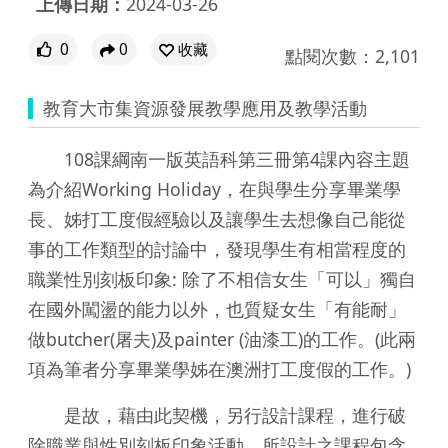
上傳日期：
2024-03-26
0
0
收藏
點閱次數：2,101
教育大市集資源發展教學應用及教學活動
108課綱南一版英語科第三冊第4課內容主題
為介紹Working Holiday，在與學生分享畢業學
長、姊打工度假經驗以及讓學生去想像自己能從
事的工作類型的討論中，發現學生有相當程度的
職業性別刻板印象: 除了不相信女生「可以」獨自
在國外闖盪的能力以外，也質疑女生「有能耐」
做butcher(屠夫)及painter (油漆工)的工作。(此兩
項為筆者分享畢業學姊在澳洲打工度假的工作。)
是故，藉由此契機，另行設計課程，進行破
除職業與性別刻板印象活動。所設計之課程包含