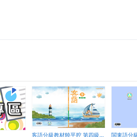
客語分級教材饒平腔 第四級第九冊