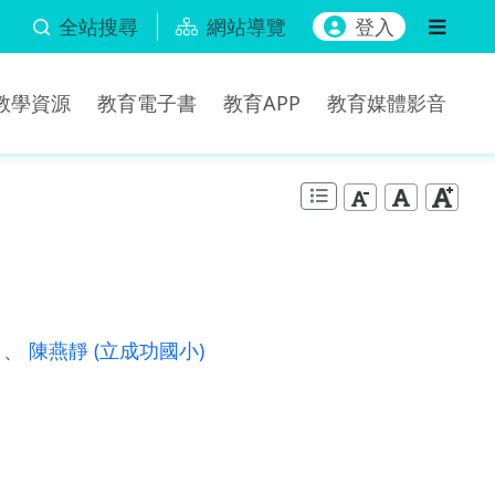
全站搜尋
網站導覽
登入
b教學資源
教育電子書
教育APP
教育媒體影音
)
、
陳燕靜
(立成功國小)