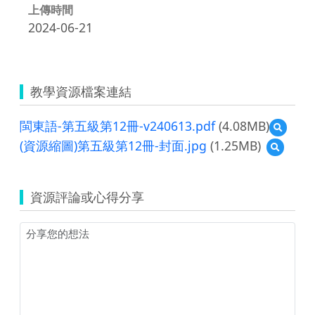
上傳時間
2024-06-21
教學資源檔案連結
閩東語-第五級第12冊-v240613.pdf
(4.08MB)
預
覽
(資源縮圖)第五級第12冊-封面.jpg
(1.25MB)
預
閩
覽
東
(資
語-
源
第
資源評論或心得分享
縮
五
圖)
級
第
第
五
12
級
冊-
第
v240613
12
冊-
封