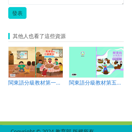
面.jpg
發表
其他人也看了這些資源
閩東語分級教材第一級第2冊（音檔）
閩東語分級教材第五級專題研究教學指引
:::
Copyright © 2024 教育部 版權所有