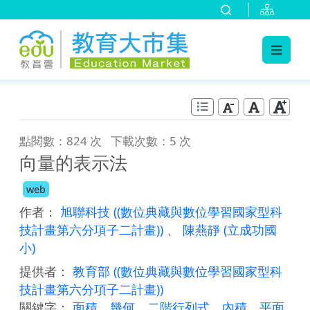
:::
跳到主要內容
:::
點閱數：824 次
下載次數：5 次
向量的表示法
web
作者：
旭聯科技
((數位典藏與數位學習國家型科
技計畫第六分項子二計畫))
、
陳燕靜
(立成功國
小)
提供者：
教育部
((數位典藏與數位學習國家型科
技計畫第六分項子二計畫))
關鍵字：
面積
、
幾何
、
二階行列式
、
內積
、
平面