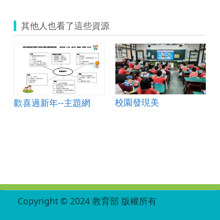
其他人也看了這些資源
校園發現美
歡喜過新年--主題網
:::
Copyright © 2024 教育部 版權所有
ED27030007-004