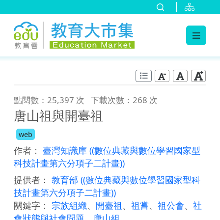
:::
跳到主要內容
:::
點閱數：25,397 次
下載次數：268 次
唐山祖與開臺祖
web
作者：
臺灣知識庫
((數位典藏與數位學習國家型
科技計畫第六分項子二計畫))
提供者：
教育部
((數位典藏與數位學習國家型科
技計畫第六分項子二計畫))
關鍵字：
宗族組織
、
開臺祖
、
祖嘗
、
祖公會
、
社
會狀態與社會問題
、
唐山組