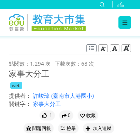
:::
跳到主要內容
:::
點閱數：1,294 次
下載次數：68 次
家事大分工
web
提供者：
許峻瑋
(臺南市大港國小)
關鍵字：
家事大分工
1
0
收藏
問題回報
檢舉
加入追蹤