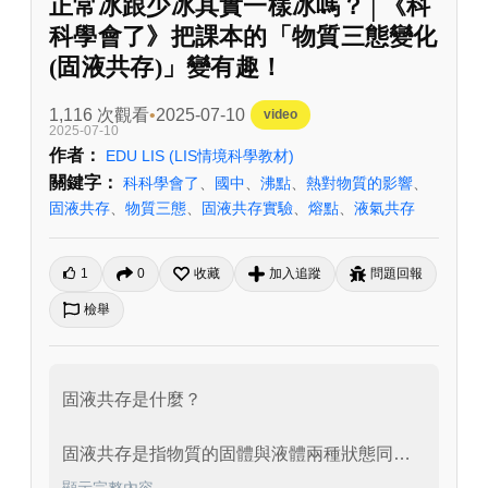
正常冰跟少冰其實一樣冰嗎？│《科
科學會了》把課本的「物質三態變化
(固液共存)」變有趣！
1,116 次觀看
2025-07-10
video
2025-07-10
作者：
EDU LIS
(LIS情境科學教材)
關鍵字：
科科學會了
、
國中
、
沸點
、
熱對物質的影響
、
固液共存
、
物質三態
、
固液共存實驗
、
熔點
、
液氣共存
1
0
收藏
加入追蹤
問題回報
檢舉
固液共存是什麼？

固液共存是指物質的固體與液體兩種狀態同時
存在的現象。以水的狀態變化為例，我們把冰
顯示完整內容