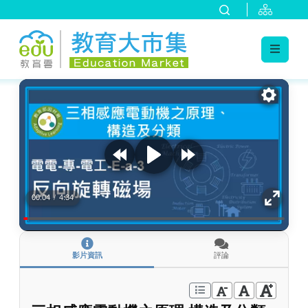
:::
跳到主要內容
:::
00:04
/
4:34
影片資訊
評論