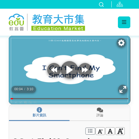
:::
跳到主要內容
:::
00:04
/
3:10
影片資訊
評論