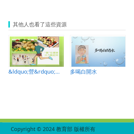
其他人也看了這些資源
&ldquo;營&rdquo;在健康 ，活力動起來
多喝白開水
:::
Copyright © 2024 教育部 版權所有