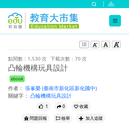
:::
跳到主要內容
:::
點閱數：1,530 次
下載次數：70 次
凸輪機構玩具設計
ebook
作者：
張峯榮
(臺南市新化區新化國中)
關鍵字：
凸輪機構玩具設計
1
0
收藏
問題回報
檢舉
加入追蹤