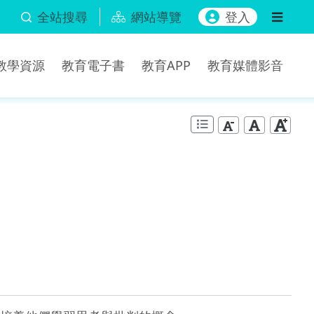
全站搜尋
網站導覽
登入
b教學資源
教育電子書
教育APP
教育媒體影音