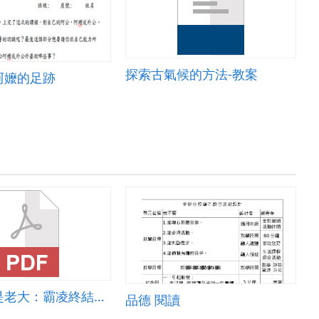
探索古氣候的方法-教案
阿嬤的足跡
我的同學是老大：霸凌終結篇教學指引
品德 閱讀