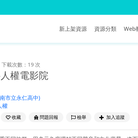
新上架資源
資源分類
We
下載次數：19 次
-人權電影院
臺南市立永仁高中)
人權
收藏
問題回報
檢舉
加入追蹤