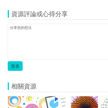
人
權
資源評論或心得分享
電
影
院.zip
發表
相關資源