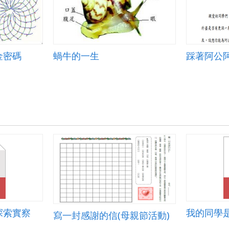
金密碼
蝸牛的一生
踩著阿公
探索實察
寫一封感謝的信(母親節活動)