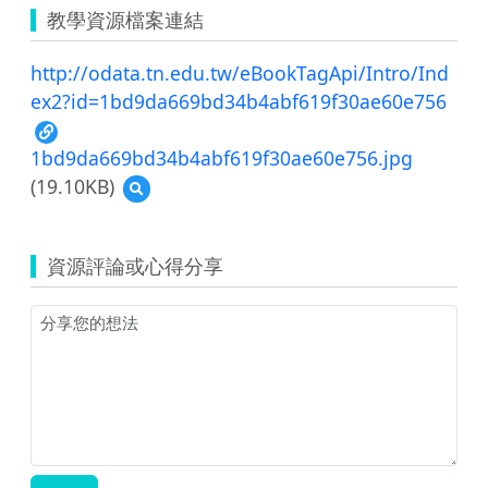
教學資源檔案連結
http://odata.tn.edu.tw/eBookTagApi/Intro/Ind
ex2?id=1bd9da669bd34b4abf619f30ae60e756
1bd9da669bd34b4abf619f30ae60e756.jpg
(19.10KB)
預
覽
1bd9da669bd34b4abf619f30ae60e756.jpg
資源評論或心得分享