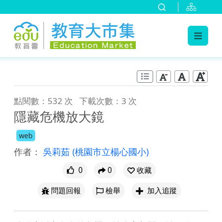
:::
跳到主要內容
:::
點閱數：532 次
下載次數：3 次
隱藏危機放大鏡
web
作者：
吳莉茹
(桃園市立楊心國小)
0
0
收藏
問題回報
檢舉
加入追蹤