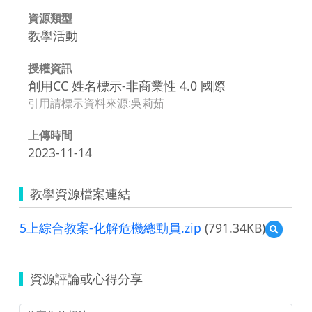
資源類型
教學活動
授權資訊
創用CC 姓名標示-非商業性 4.0 國際
引用請標示資料來源:吳莉茹
上傳時間
2023-11-14
教學資源檔案連結
5上綜合教案-化解危機總動員.zip
(791.34KB)
預
覽
5
上
資源評論或心得分享
綜
合
教