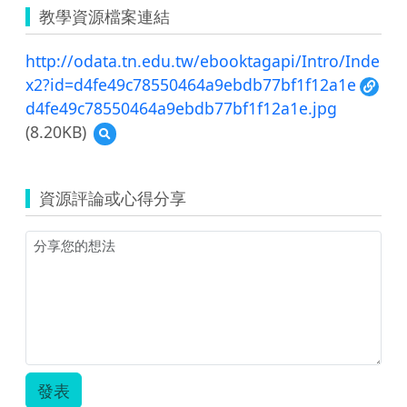
教學資源檔案連結
http://odata.tn.edu.tw/ebooktagapi/Intro/Inde
x2?id=d4fe49c78550464a9ebdb77bf1f12a1e
d4fe49c78550464a9ebdb77bf1f12a1e.jpg
(8.20KB)
預
覽
d4fe49c78550464a9ebdb77bf1f12a1e.jpg
資源評論或心得分享
發表