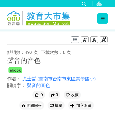
:::
跳到主要內容
:::
點閱數：492 次
下載次數：6 次
聲音的音色
ebook
作者：
尤士哲
(臺南市台南市東區崇學國小)
關鍵字：
聲音的音色
0
0
收藏
問題回報
檢舉
加入追蹤