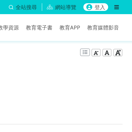
全站搜尋
網站導覽
登入
b教學資源
教育電子書
教育APP
教育媒體影音