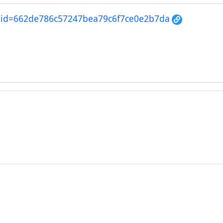
x2?id=662de786c57247bea79c6f7ce0e2b7da