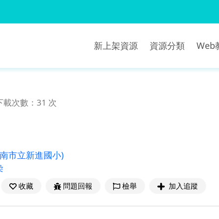
新上架資源
資源分類
We
下載次數：31 次
臺南市立新進國小)
染
收藏
問題回報
檢舉
加入追蹤