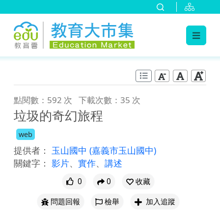
:::
跳到主要內容
:::
點閱數：592 次
下載次數：35 次
垃圾的奇幻旅程
web
提供者：
玉山國中
(嘉義市玉山國中)
關鍵字：
影片
、
實作
、
講述
0
0
收藏
問題回報
檢舉
加入追蹤