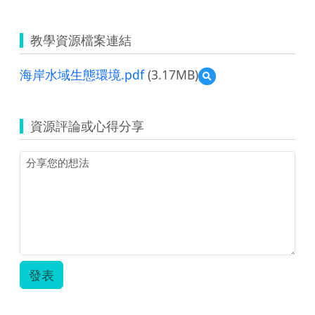
教學資源檔案連結
海岸水域生態環境.pdf
(3.17MB)
預
覽
海
岸
資源評論或心得分享
水
域
生
態
環
境.pdf
發表