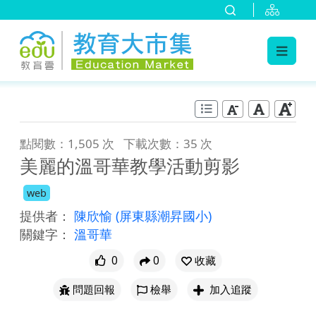
:::
跳到主要內容
:::
點閱數：1,505 次
下載次數：35 次
美麗的溫哥華教學活動剪影
web
提供者：
陳欣愉
(屏東縣潮昇國小)
關鍵字：
溫哥華
0
0
收藏
問題回報
檢舉
加入追蹤