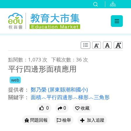
:::
跳到主要內容
:::
點閱數：1,073 次
下載次數：36 次
平行四邊形面積應用
web
提供者：
鄭乃榮
(屏東縣潮和國小)
關鍵字：
面積︿平行四邊形︿梯形︿三角形
0
0
收藏
問題回報
檢舉
加入追蹤