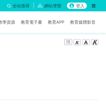
全站搜尋
網站導覽
登入
b教學資源
教育電子書
教育APP
教育媒體影音