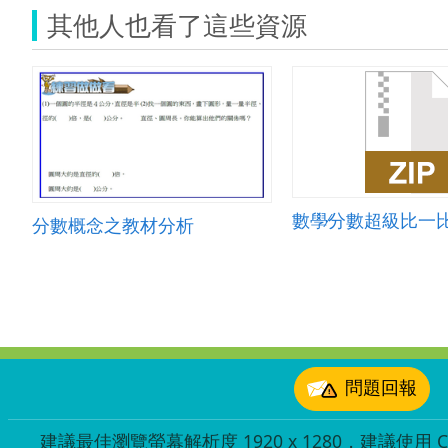
其他人也看了這些資源
數學∕分數超級比一比
分數概念之教材分析
:::
問題回報
建議最佳瀏覽螢幕解析度 1920 x 1280，建議使用 Chr