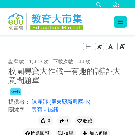
:::
跳到主要內容
:::
點閱數：1,403 次
下載次數：44 次
校園尋寶大作戰—有趣的謎語-大
意問題單
web
提供者：
陳麗娜
(屏東縣新興國小)
關鍵字：
尋寶︿謎語
0
0
收藏
問題回報
檢舉
加入追蹤