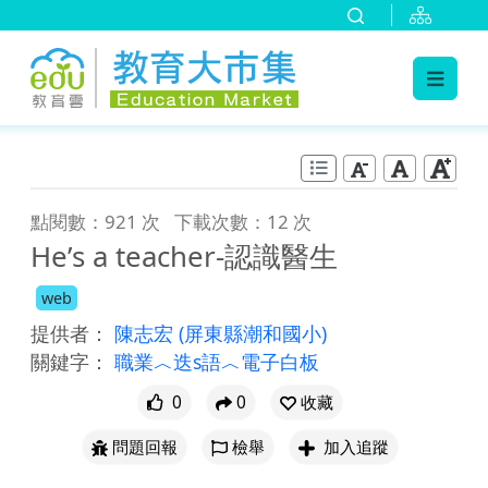
:::
跳到主要內容
:::
點閱數：921 次
下載次數：12 次
He’s a teacher-認識醫生
web
提供者：
陳志宏
(屏東縣潮和國小)
關鍵字：
職業︿迭s語︿電子白板
0
0
收藏
問題回報
檢舉
加入追蹤