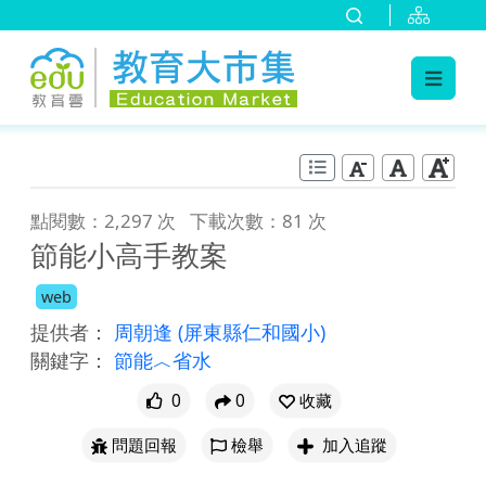
:::
跳到主要內容
:::
點閱數：2,297 次
下載次數：81 次
節能小高手教案
web
提供者：
周朝逢
(屏東縣仁和國小)
關鍵字：
節能︿省水
0
0
收藏
問題回報
檢舉
加入追蹤