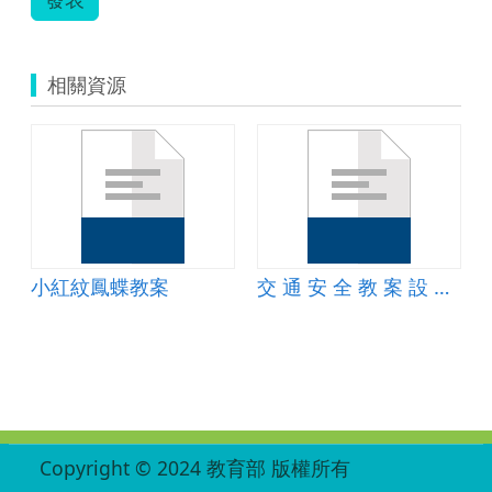
相關資源
小紅紋鳳蝶教案
交 通 安 全 教 案 設 計-交通安全-認識內輪差
:::
Copyright © 2024 教育部 版權所有