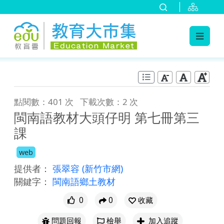
:::
跳到主要內容
:::
點閱數：401 次
下載次數：2 次
閩南語教材大頭仔明 第七冊第三
課
web
提供者：
張翠容
(新竹市網)
關鍵字：
閩南語鄉土教材
0
0
收藏
問題回報
檢舉
加入追蹤