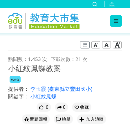
:::
跳到主要內容
:::
點閱數：1,453 次
下載次數：21 次
小紅紋鳳蝶教案
web
提供者：
李玉霞
(臺東縣立豐田國小)
關鍵字：
小紅紋鳳蝶
0
0
收藏
問題回報
檢舉
加入追蹤