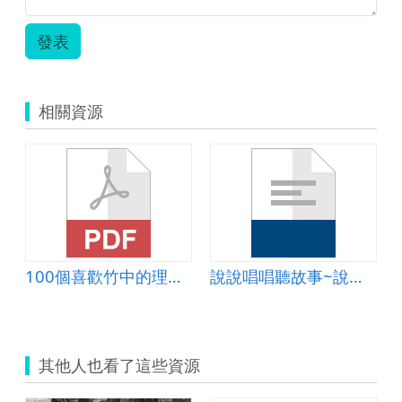
發表
相關資源
物
100個喜歡竹中的理由(攝影篇)
說說唱唱聽故事~說唱藝術欣賞
其他人也看了這些資源