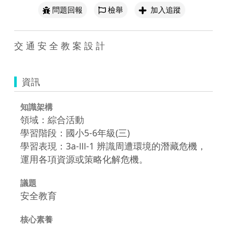
問題回報
檢舉
加入追蹤
交 通 安 全 教 案 設 計
資訊
知識架構
領域：綜合活動
學習階段：國小5-6年級(三)
學習表現：3a-Ⅲ-1 辨識周遭環境的潛藏危機，
運用各項資源或策略化解危機。
議題
安全教育
核心素養