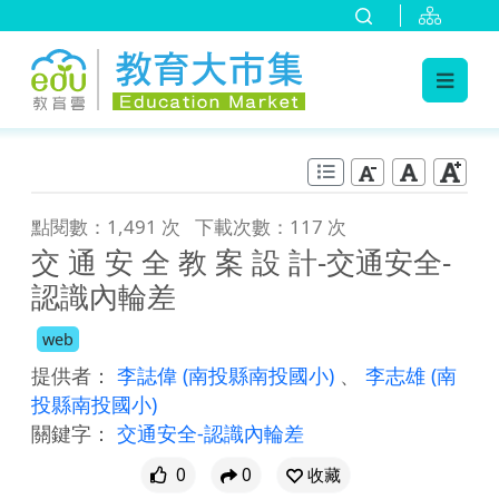
:::
跳到主要內容
:::
點閱數：1,491 次
下載次數：117 次
交 通 安 全 教 案 設 計-交通安全-
認識內輪差
web
提供者：
李誌偉
(南投縣南投國小)
、
李志雄
(南
投縣南投國小)
關鍵字：
交通安全-認識內輪差
0
0
收藏