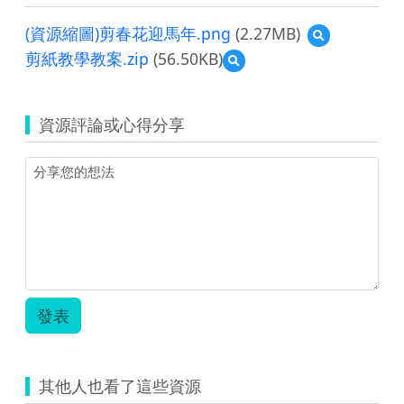
(資源縮圖)剪春花迎馬年.png
(2.27MB)
預
覽
剪紙教學教案.zip
(56.50KB)
預
(資
覽
源
剪
縮
紙
圖)
資源評論或心得分享
教
剪
學
春
教
花
案.zip
迎
馬
年.png
發表
其他人也看了這些資源