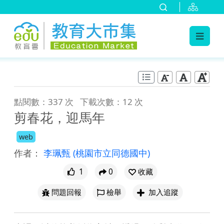
:::
跳到主要內容
:::
點閱數：337 次
下載次數：12 次
剪春花，迎馬年
web
作者：
李珮甄
(桃園市立同德國中)
1
0
收藏
問題回報
檢舉
加入追蹤