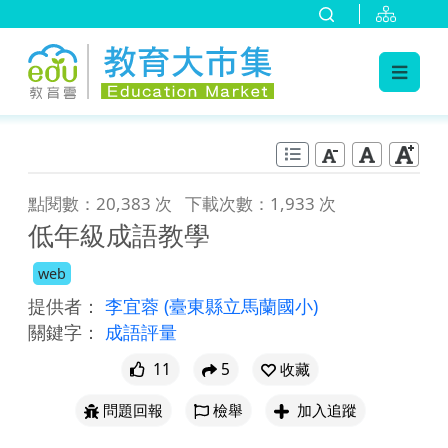
:::
跳到主要內容
:::
點閱數：20,383 次
下載次數：1,933 次
低年級成語教學
web
提供者：
李宜蓉
(臺東縣立馬蘭國小)
關鍵字：
成語評量
11
5
收藏
問題回報
檢舉
加入追蹤