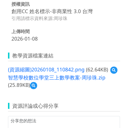
授權資訊
創用CC 姓名標示-非商業性 3.0 台灣
引用請標示資料來源:周珍珠
上傳時間
2026-01-08
教學資源檔案連結
(資源縮圖)20260108_110842.png
(62.64KB)
預
覽
智慧學校數位學堂三上數學教案-周珍珠.zip
(資
(25.89KB)
預
源
覽
縮
智
圖)2026
慧
資源評論或心得分享
學
校
數
位