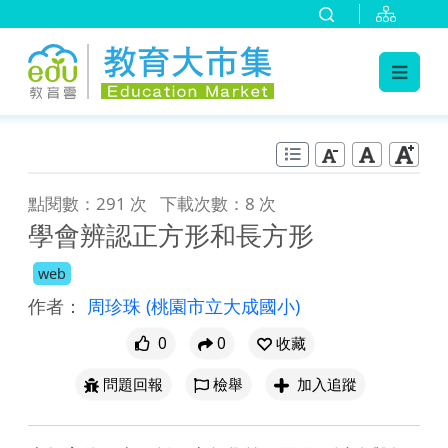
:::
跳到主要內容
:::
點閱數：291 次
下載次數：8 次
學會辨認正方形和長方形
web
作者：
周珍珠
(桃園市立大成國小)
0
0
收藏
問題回報
檢舉
加入追蹤