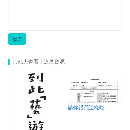
學
堂
三
上
數
學
教
發表
案-
周
珍
珠.zip
其他人也看了這些資源
圓
請你跟我這樣吃