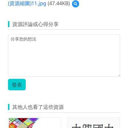
(資源縮圖)11.jpg
(47.44KB)
預
克
覽
杯
(資
教
源
案.zip
資源評論或心得分享
縮
圖)11.jpg
發表
其他人也看了這些資源