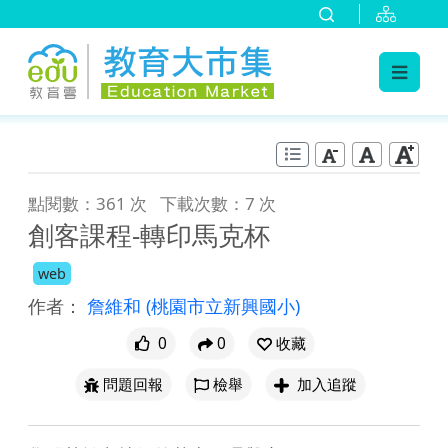
:::
跳到主要內容
:::
點閱數：361 次
下載次數：7 次
創客課程-轉印馬克杯
web
作者：
詹維和
(桃園市立新興國小)
0
0
收藏
問題回報
檢舉
加入追蹤