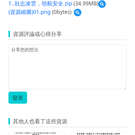
1..壯志凌雲，領航安全.zip
(34.99MB)
預
覽
(資源縮圖)01.png
(0bytes)
預
1..
覽
壯
(資
志
源
凌
資源評論或心得分享
縮
雲，
圖)01.png
領
航
安
全.zip
發表
其他人也看了這些資源