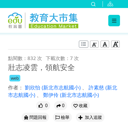
:::
跳到主要內容
:::
點閱數：832 次
下載次數：7 次
壯志凌雲，領航安全
web
作者：
劉欣怡
(新北市志航國小)
、
許素慈
(新北
市志航國小)
、
鄭伊伶
(新北市志航國小)
0
0
收藏
問題回報
檢舉
加入追蹤