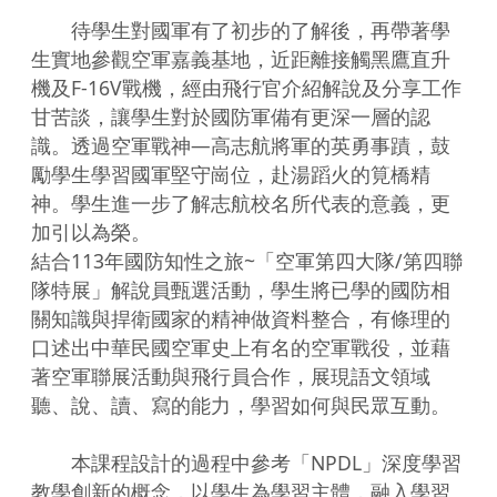
　　待學生對國軍有了初步的了解後，再帶著學
生實地參觀空軍嘉義基地，近距離接觸黑鷹直升
機及F-16V戰機，經由飛行官介紹解說及分享工作
甘苦談，讓學生對於國防軍備有更深一層的認
識。透過空軍戰神—高志航將軍的英勇事蹟，鼓
勵學生學習國軍堅守崗位，赴湯蹈火的筧橋精
神。學生進一步了解志航校名所代表的意義，更
加引以為榮。

結合113年國防知性之旅~「空軍第四大隊/第四聯
隊特展」解說員甄選活動，學生將已學的國防相
關知識與捍衛國家的精神做資料整合，有條理的
口述出中華民國空軍史上有名的空軍戰役，並藉
著空軍聯展活動與飛行員合作，展現語文領域
聽、說、讀、寫的能力，學習如何與民眾互動。

　　本課程設計的過程中參考「NPDL」深度學習
教學創新的概念，以學生為學習主體，融入學習