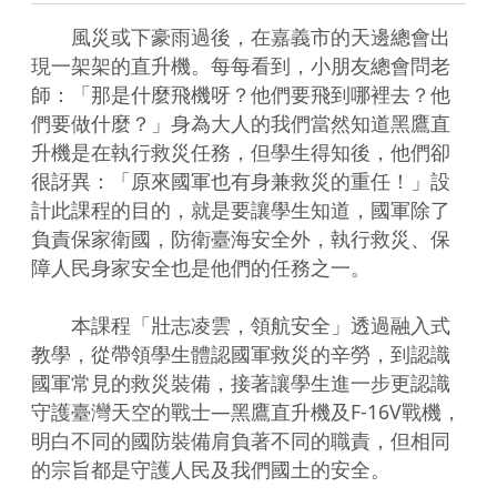
　　風災或下豪雨過後，在嘉義市的天邊總會出
現一架架的直升機。每每看到，小朋友總會問老
師：「那是什麼飛機呀？他們要飛到哪裡去？他
們要做什麼？」身為大人的我們當然知道黑鷹直
升機是在執行救災任務，但學生得知後，他們卻
很訝異：「原來國軍也有身兼救災的重任！」設
計此課程的目的，就是要讓學生知道，國軍除了
負責保家衛國，防衛臺海安全外，執行救災、保
障人民身家安全也是他們的任務之一。

　　本課程「壯志凌雲，領航安全」透過融入式
教學，從帶領學生體認國軍救災的辛勞，到認識
國軍常見的救災裝備，接著讓學生進一步更認識
守護臺灣天空的戰士—黑鷹直升機及F-16V戰機，
明白不同的國防裝備肩負著不同的職責，但相同
的宗旨都是守護人民及我們國土的安全。
