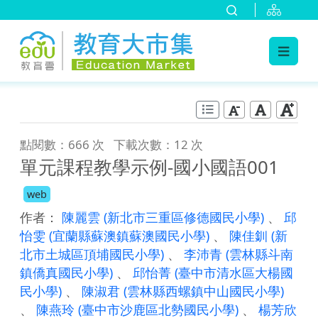
:::
跳到主要內容
:::
點閱數：666 次
下載次數：12 次
單元課程教學示例-國小國語001
web
作者：
陳麗雲
(新北市三重區修德國民小學)
、
邱
怡雯
(宜蘭縣蘇澳鎮蘇澳國民小學)
、
陳佳釧
(新
北市土城區頂埔國民小學)
、
李沛青
(雲林縣斗南
鎮僑真國民小學)
、
邱怡菁
(臺中市清水區大楊國
民小學)
、
陳淑君
(雲林縣西螺鎮中山國民小學)
、
陳燕玲
(臺中市沙鹿區北勢國民小學)
、
楊芳欣