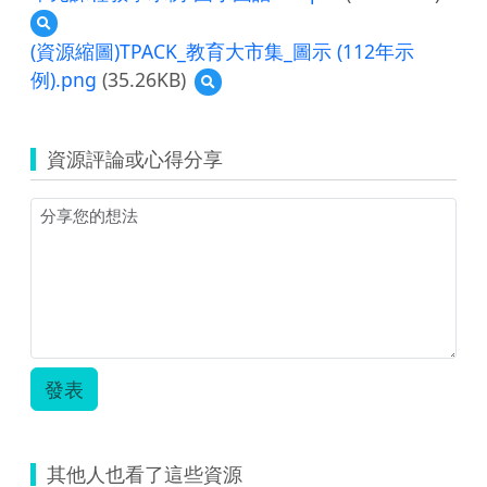
預
覽
(資源縮圖)TPACK_教育大市集_圖示 (112年示
單
例).png
(35.26KB)
預
元
覽
課
(資
程
源
教
資源評論或心得分享
縮
學
圖)TPACK_
示
教
例-
育
國
大
小
市
國
集
語
_
001.pdf
圖
示
(112
發表
年
示
例).png
其他人也看了這些資源