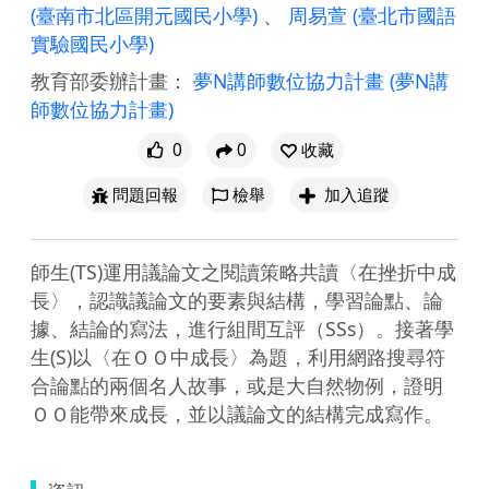
(臺南市北區開元國民小學)
、
周易萱
(臺北市國語
實驗國民小學)
教育部委辦計畫：
夢N講師數位協力計畫
(夢N講
師數位協力計畫)
0
0
收藏
問題回報
檢舉
加入追蹤
師生(TS)運用議論文之閱讀策略共讀〈在挫折中成
長〉，認識議論文的要素與結構，學習論點、論
據、結論的寫法，進行組間互評（SSs）。接著學
生(S)以〈在ＯＯ中成長〉為題，利用網路搜尋符
合論點的兩個名人故事，或是大自然物例，證明
ＯＯ能帶來成長，並以議論文的結構完成寫作。