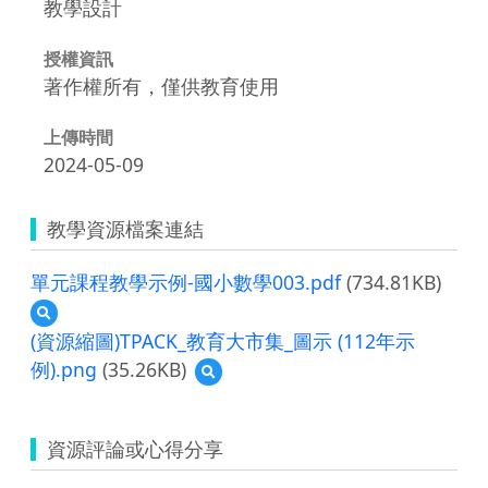
教學設計
授權資訊
著作權所有，僅供教育使用
上傳時間
2024-05-09
教學資源檔案連結
單元課程教學示例-國小數學003.pdf
(734.81KB)
預
覽
(資源縮圖)TPACK_教育大市集_圖示 (112年示
單
例).png
(35.26KB)
預
元
覽
課
(資
程
源
教
資源評論或心得分享
縮
學
圖)TPACK_
示