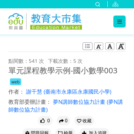
:::
跳到主要內容
:::
點閱數：541 次
下載次數：5 次
單元課程教學示例-國小數學003
web
作者：
謝千慧
(臺南市永康區永康國民小學)
教育部委辦計畫：
夢N講師數位協力計畫
(夢N講
師數位協力計畫)
0
0
收藏
問題回報
檢舉
加入追蹤