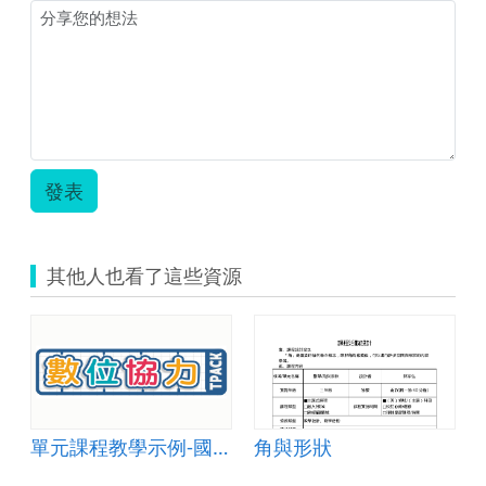
教
例-
育
國
大
小
市
數
集
學
_
003.pdf
圖
示
(112
發表
年
示
例).png
其他人也看了這些資源
單元課程教學示例-國小數學004
角與形狀
計