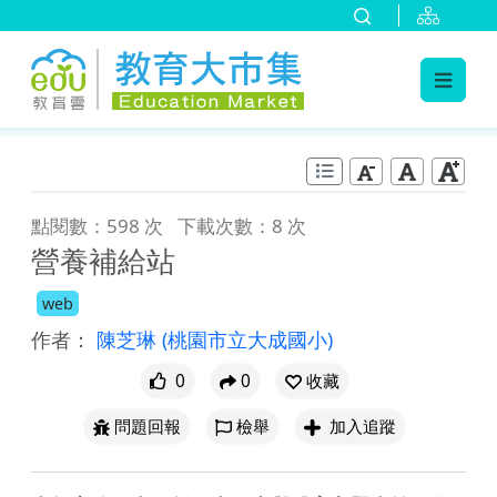
:::
跳到主要內容
:::
點閱數：598 次
下載次數：8 次
營養補給站
web
作者：
陳芝琳
(桃園市立大成國小)
0
0
收藏
問題回報
檢舉
加入追蹤