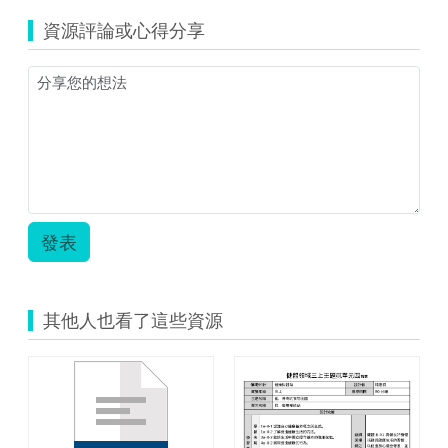
育
資源評論或心得分享
大
市
集-
芝
琳
檔
案-
營
養
補
給
發表
站.zip
其他人也看了這些資源