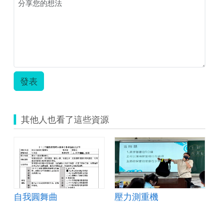
壓
力
防
爆
隊.zip
發表
其他人也看了這些資源
自我圓舞曲
壓力測重機
單