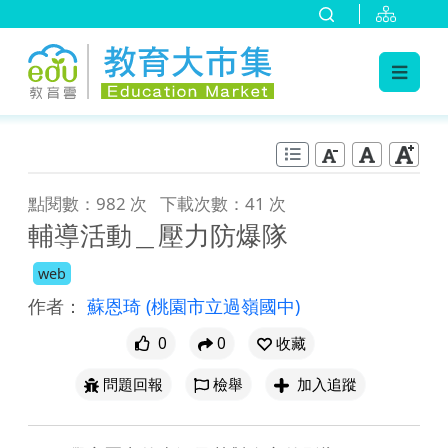
:::
跳到主要內容
:::
點閱數：982 次
下載次數：41 次
輔導活動＿壓力防爆隊
web
作者：
蘇恩琦
(桃園市立過嶺國中)
0
0
收藏
問題回報
檢舉
加入追蹤