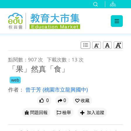
:::
跳到主要內容
:::
點閱數：907 次
下載次數：13 次
「果」然真「食」
web
作者：
曾于芳
(桃園市立龍興國中)
0
0
收藏
問題回報
檢舉
加入追蹤