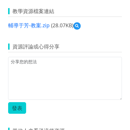
教學資源檔案連結
輔導于芳-教案.zip
(28.07KB)
預
覽
輔
導
資源評論或心得分享
于
芳-
教
案.zip
發表