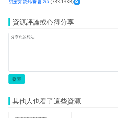
甜蜜如漿烤番薯.zip
(783.13KB)
預
(資
覽
源
甜
縮
蜜
圖)202
資源評論或心得分享
如
漿
烤
番
薯.zip
發表
其他人也看了這些資源