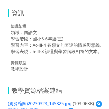
資訊
知識架構
領域：國語文
學習階段：國小5-6年級(三)
學習內容：Ac-Ⅲ-4 各類文句表達的情感與意義。
學習表現：5-Ⅲ-3 讀懂與學習階段相符的文本。
資源類型
教學設計
教學資源檔案連結
(資源縮圖)20230323_145825.jpg
(103.06KB)
預
覽