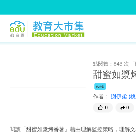
:::
跳到主要內容
:::
點閱數：843 次
甜蜜如漿
web
作者：
謝伊柔
(
0
0
閱讀「甜蜜如漿烤番薯」藉由理解監控策略，理解文