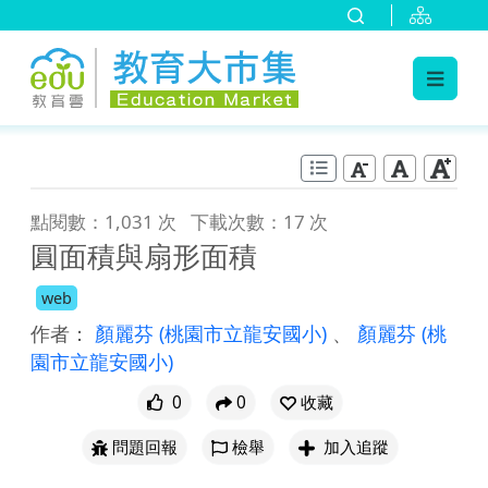
:::
跳到主要內容
:::
點閱數：1,031 次
下載次數：17 次
圓面積與扇形面積
web
作者：
顏麗芬
(桃園市立龍安國小)
、
顏麗芬
(桃
園市立龍安國小)
0
0
收藏
問題回報
檢舉
加入追蹤