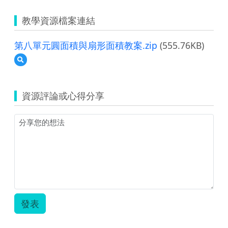
教學資源檔案連結
第八單元圓面積與扇形面積教案.zip
(555.76KB)
預
覽
第
八
資源評論或心得分享
單
元
圓
面
積
與
扇
形
面
積
教
發表
案.zip